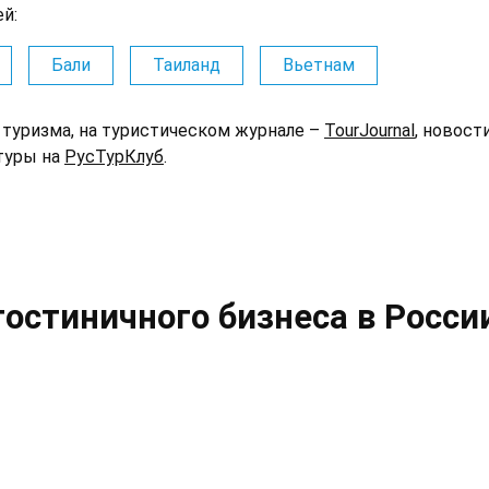
й:
Бали
Таиланд
Вьетнам
туризма, на туристическом журнале –
TourJournal
, новост
 туры на
РусТурКлуб
.
гостиничного бизнеса в Росси