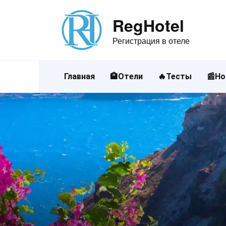
Перейти
к
RegHotel
содержанию
Регистрация в отеле
Главная
🏨Отели
🔥Тесты
📰Но