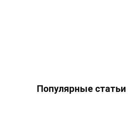
В Абхазии почти не
Туре
осталось мест в отелях с
стал
системой “все включено”
проб
сезо
20.05.2024
Популярные статьи