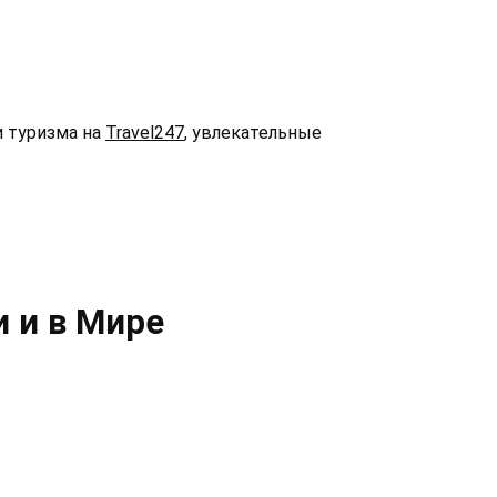
и туризма на
Travel247
, увлекательные
и и в Мире