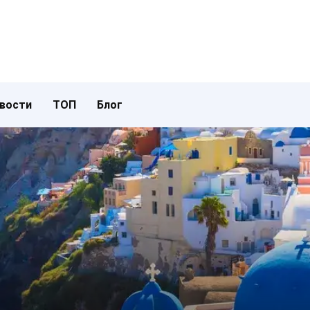
вости
ТОП
Блог