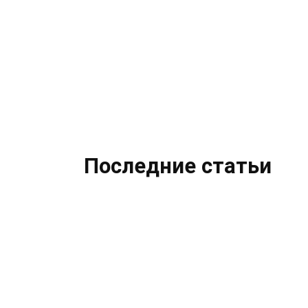
Лучшие отели Москвы с
Путе
панорамным видом
вост
поех
31.3к.
29
Последние статьи