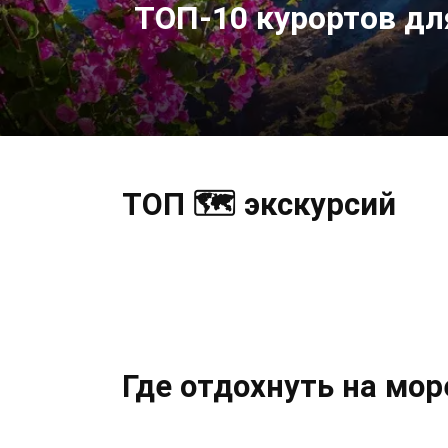
ТОП-10 курортов д
ТОП 🗺️ экскурсий
Где отдохнуть на мор