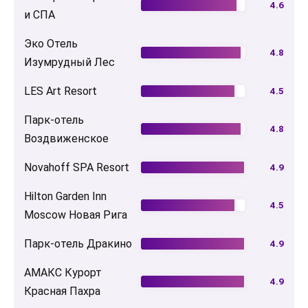
4.6
и СПА
Эко Отель
4.8
Изумрудный Лес
LES Art Resort
4.5
Парк-отель
4.8
Воздвиженское
Novahoff SPA Resort
4.9
Hilton Garden Inn
4.5
Moscow Новая Рига
Парк-отель Дракино
4.9
АМАКС Курорт
4.9
Красная Пахра