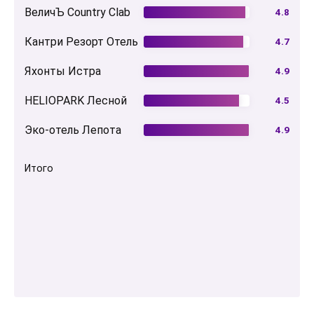
ВеличЪ Country Clab
4.8
Кантри Резорт Отель
4.7
Яхонты Истра
4.9
HELIOPARK Лесной
4.5
Эко-отель Лепота
4.9
Итого