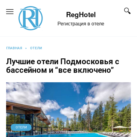
Перейти
к
RegHotel
содержанию
Регистрация в отеле
ГЛАВНАЯ
»
ОТЕЛИ
Лучшие отели Подмосковья с
бассейном и “все включено”
ОТЕЛИ