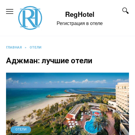
Перейти
к
RegHotel
содержанию
Регистрация в отеле
ГЛАВНАЯ
»
ОТЕЛИ
Аджман: лучшие отели
ОТЕЛИ