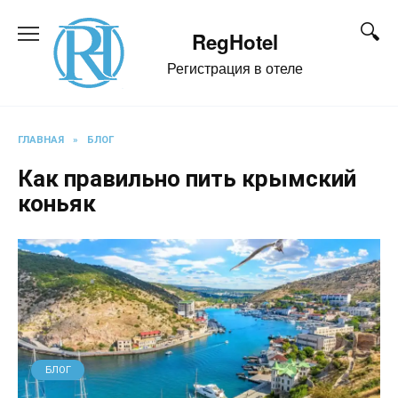
Перейти
к
RegHotel
содержанию
Регистрация в отеле
ГЛАВНАЯ
»
БЛОГ
Как правильно пить крымский
коньяк
БЛОГ