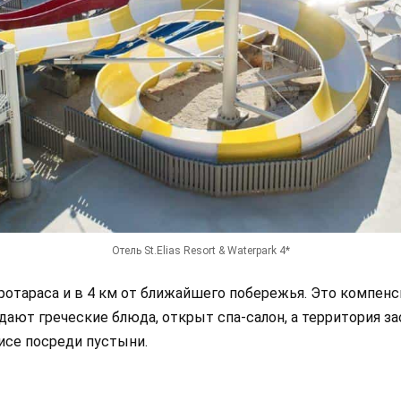
Отель St.Elias Resort & Waterpark 4*
ротараса и в 4 км от ближайшего побережья. Это компенс
дают греческие блюда, открыт спа-салон, а территория з
се посреди пустыни.