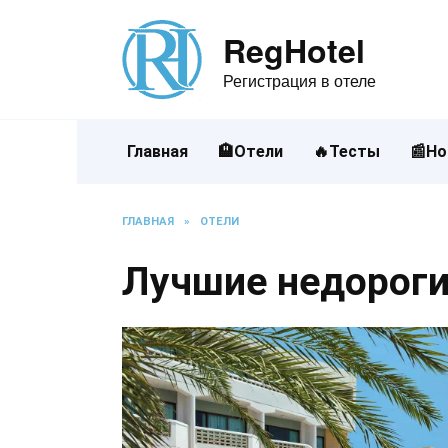
Перейти
к
RegHotel
содержанию
Регистрация в отеле
Главная
🏨Отели
🔥Тесты
📰Но
ГЛАВНАЯ
»
ОТЕЛИ
Лучшие недороги