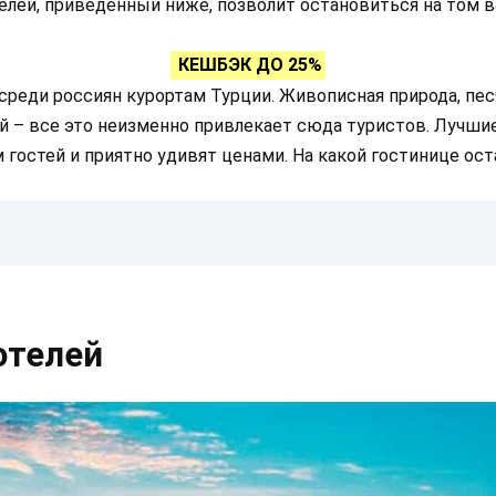
телей, приведённый ниже, позволит остановиться на том 
КЕШБЭК ДО 25%
среди россиян курортам Турции. Живописная природа, пес
й – все это неизменно привлекает сюда туристов. Лучшие
гостей и приятно удивят ценами. На какой гостинице ос
отелей