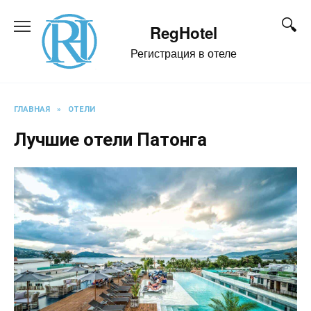
Перейти
к
RegHotel
содержанию
Регистрация в отеле
ГЛАВНАЯ
»
ОТЕЛИ
Лучшие отели Патонга