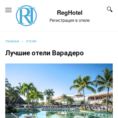
Перейти
к
RegHotel
содержанию
Регистрация в отеле
ГЛАВНАЯ
»
ОТЕЛИ
Лучшие отели Варадеро