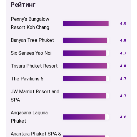
Рейтинг
Penny’s Bungalow
4.9
Resort Koh Chang
Banyan Tree Phuket
4.8
Six Senses Yao Noi
4.7
Trisara Phuket Resort
4.8
The Pavilions 5
4.7
JW Marriot Resort and
4.7
SPA
Angasana Laguna
4.6
Phuket
Anantara Phuket SPA &