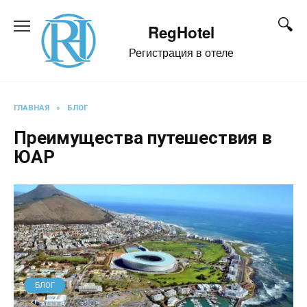
Перейти
к
RegHotel
содержанию
Регистрация в отеле
ГЛАВНАЯ
»
БЛОГ
Преимущества путешествия в
ЮАР
БЛОГ