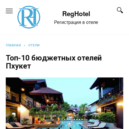
Перейти
к
RegHotel
содержанию
Регистрация в отеле
ГЛАВНАЯ
»
ОТЕЛИ
Топ-10 бюджетных отелей
Пхукет