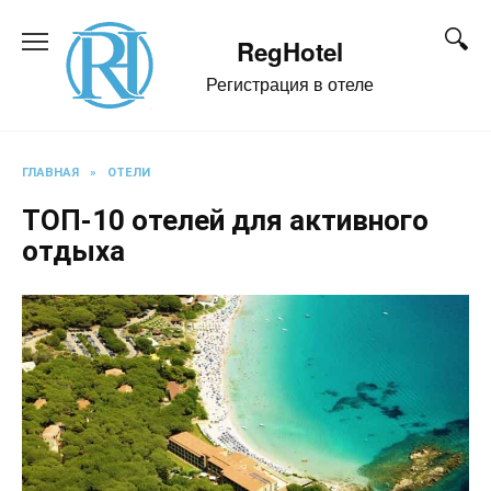
Перейти
к
RegHotel
содержанию
Регистрация в отеле
ГЛАВНАЯ
»
ОТЕЛИ
TOП-10 отелей для активного
отдыха